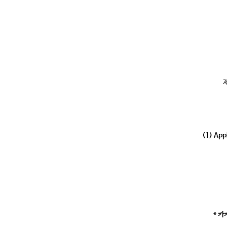
(1) Appl
* 