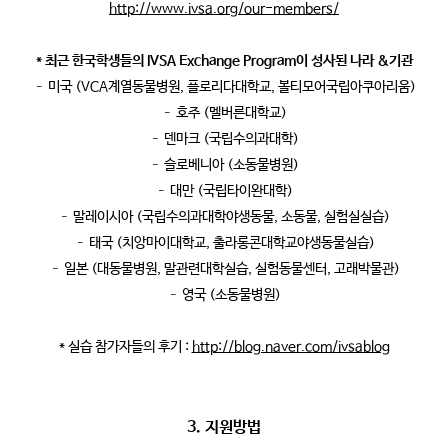
http://www.ivsa.org/our-members/
* 최근 한국학생들의 IVSA Exchange Program이 성사된 나라 &기관
– 미국 (VCA계열동물병원, 플로리다대학교, 볼티모어국립아쿠아리움)
– 호주 (멜버른대학교)
– 덴마크 (국립수의과대학)
– 슬로베니아 (소동물병원)
– 대만 (국립타이완대학)
– 말레이시아 (국립수의과대학야생동물, 소동물, 실험실실습)
– 태국 (치앙마이대학교, 출라롱콘대학교야생동물실습)
– 일본 (대동물병원, 말관련대학실습, 실험동물센터, 고래박물관)
– 영국 (소동물병원)
* 실습 참가자들의 후기 :
http://blog.naver.com/ivsablog
3. 지원방법