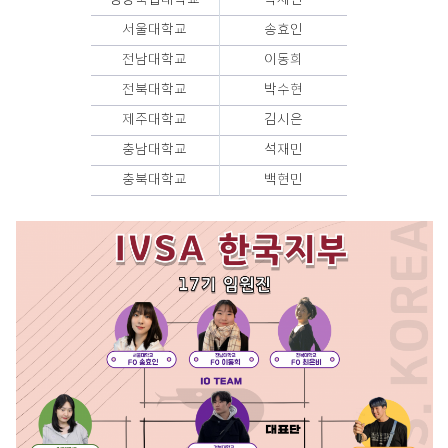
경상국립대학교
박세연
서울대학교
송효인
전남대학교
이동희
전북대학교
박수현
제주대학교
김시은
충남대학교
석재민
충북대학교
백현민