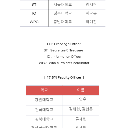
ST
서울대학교
임서현
IO
경북대학교
이교훈
WPC
충남대학교
최예진
EO : Exchange Officer
ST : Secretary & Treasurer
IO : Information Officer
WPC: Whole Project Coordinator
| 17.5기 Faculty Officer |
학교
이름
나연우
강원대학교
김채현, 김형준
건국대학교
경북대학교
류세린