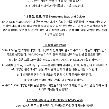
d. IVSA의 기능과 목표에 대한 인식을 높인다.
e. 전 세계의 수의학과 학생들의 이익을 도모한다.
1.5
도장, 로고, 색깔 Stamp and Logo and Colour
IVSA ROK 로고(2022)는 대한민국 국기에서 사용되는 색을 활용하여 Central 지부의 기
본적인 마크(검정색) 태극문양을 중앙에 넣어 디자인된 것이다. 이 로고는 임원회의 또는
정기총회에서 승인을 요건으로 회원 및 비회원의 사용이 가능하며 이를 위반할 경우 손해
배상책임을 진다.
1.6
활동 Activities
IVSA ROK는 엄격하게 비영리적, 비정치적 단체이며 한국의 수의대 학생들의 자발적인 노
력으로 운영된다. IVSA ROK는 아래의 항목 목표를 성취하는 것을 활동으로 한다.
a. 개인 혹은 그룹 교환 실습 프로그램(EXCHANGE PROGRAM)을 장려한다.
b. 세계적인 Congress와 Symposium을 계획하여 국제적인 이해, 학생 간의 아이디어 교
류, 다양한 환경에서의 동물 복지 문제 등에 대한 올바른 인식을 도모한다.
c. 개발기금을 통하여 개발도상국 등의 수의학 교육을 지원한다.
d. 수의 의료분야의 전문 모임이나 단체와 협력한다.
e. 주기적으로 다양한 매체들을 통해서 회원들에게 IVSA에 대한 최신 소식을 전하여 수의
과대학 학생들과 소통한다.
1.7 IVSA
직무의 공고 Publicity of IVSA
’
s work
IVSA ROK의 직무는 공개적이다. 회원들은 다양한 매체들을 통해서